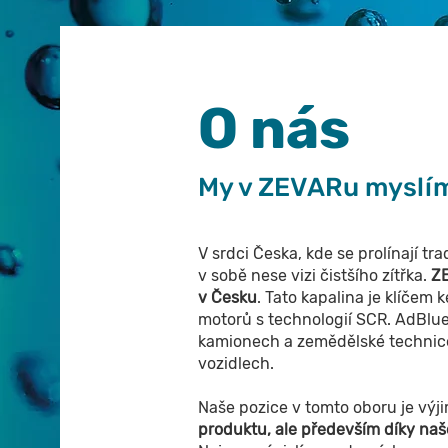
O nás
My v ZEVARu myslím
V srdci Česka, kde se prolínají tra
v sobě nese vizi čistšího zítřka.
ZE
v Česku
. Tato kapalina je klíčem
motorů s technologií SCR. AdBlue
kamionech a zemědělské technice
vozidlech.
Naše pozice v tomto oboru je výj
produktu, ale především díky na