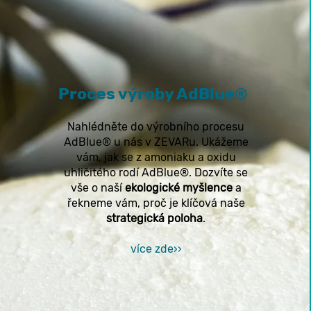
Proces výroby AdBlue®
Nahlédněte do výrobního procesu
AdBlue® u nás v ZEVARu. Ukážeme
vám, jak se z amoniaku a oxidu
uhličitého rodí AdBlue®. Dozvíte se
vše o naší
ekologické myšlence
a
řekneme vám, proč je klíčová naše
strategická poloha
.
více zde››