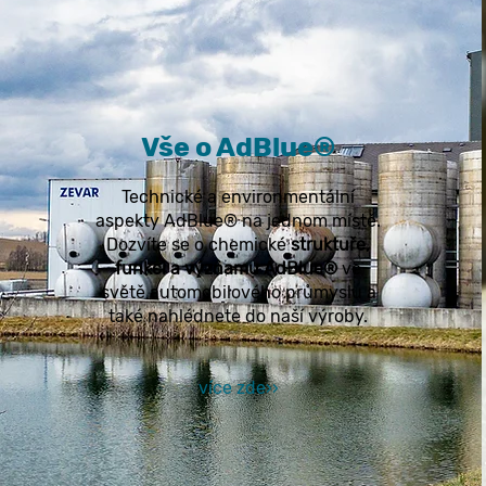
Vše o AdBlue®
Technické a environmentální
aspekty AdBlue® na jednom místě.
Dozvíte se o chemické
struktuře,
funkci a významu AdBlue®
ve
světě automobilového průmyslu a
také nahlédnete do naší výroby.
více zde
›
›