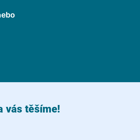
nebo
a vás těšíme!