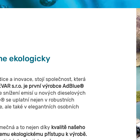
e ekologicky
dice a inovace, stojí společnost, která
VAR s.r.o. je první výrobce AdBlue®
 ke snížení emisí u nových dieselových
® se uplatní nejen v robustních
, ale také v elegantních osobních
imečná a to nejen díky
kvalitě našeho
šemu ekologickému přístupu k výrobě.