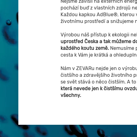
Nejsme závislí na externích energ
pochází buď z vlastních zdrojů n
Každou kapkou AdBlue®, kterou v
životnímu prostředí a snižujeme n
Výrobou náš přístup k ekologii ne
uprostřed Česka a tak můžeme do
každého koutu země.
Nemusíme př
cesta k Vám je krátká a ohledupln
Nám v ZEVARu nejde jen o výrobu
čistšího a zdravějšího životního
se svět stává o něco čistším. A to 
která nevede jen k čistšímu ovzduš
všechny.