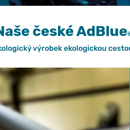
Naše české AdBlue
kologický výrobek ekologickou cesto