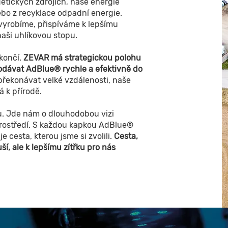
etických zdrojích, naše energie
ebo z recyklace odpadní energie.
yrobíme, přispíváme k lepšímu
aši uhlíkovou stopu.
končí.
ZEVAR má strategickou polohu
dávat AdBlue® rychle a efektivně do
ekonávat velké vzdálenosti, naše
á k přírodě.
. Jde nám o dlouhodobou vizi
 prostředí. S každou kapkou AdBlue®
je cesta, kterou jsme si zvolili.
Cesta,
í, ale k lepšímu zítřku pro nás