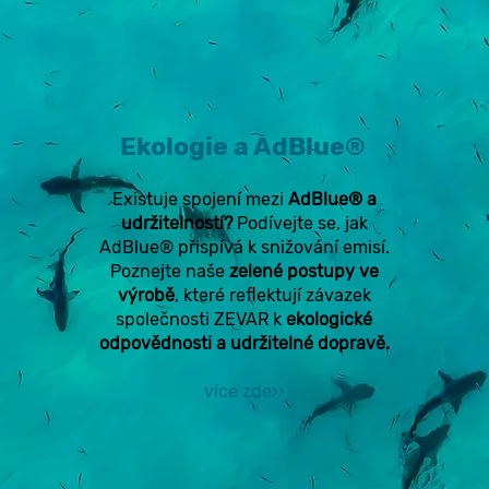
Ekologie a AdBlue®
Existuje spojení mezi
AdBlue® a
udržitelností?
Podívejte se, jak
AdBlue® přispívá k snižování emisí.
Poznejte naše
zelené postupy ve
výrobě
, které reflektují závazek
společnosti ZEVAR k
ekologické
odpovědnosti a udržitelné dopravě.
více zde
›
›